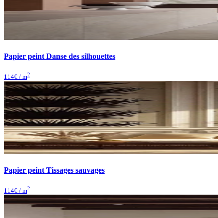
Papier peint Danse des silhouettes
2
114
€ / m
Papier peint Tissages sauvages
2
114
€ / m