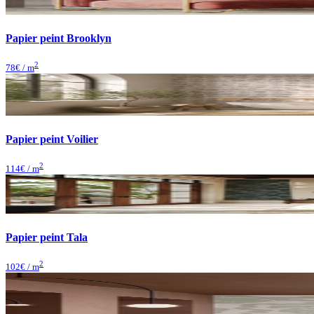
Papier peint Brooklyn
2
78
€ / m
Papier peint Voilier
2
114
€ / m
Papier peint Tala
2
102
€ / m