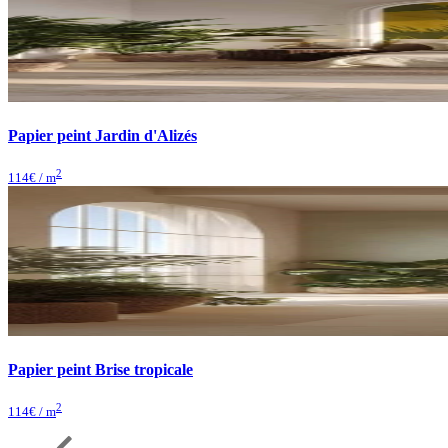
Papier peint Jardin d'Alizés
2
114
€ / m
Papier peint Brise tropicale
2
114
€ / m