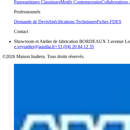
Panoramiques Classiques
Motifs Contemporains
Collaborations 
Professionnels
Demande de Devis
Spécifications Techniques
Fiches FDES
Contact
Showroom et Atelier de fabrication BORDEAUX 3 avenue Loui
e.veyradier@aquilia.fr
+33 (0)6 20 84 12 35
©2026 Maison Inaltera. Tous droits réservés.