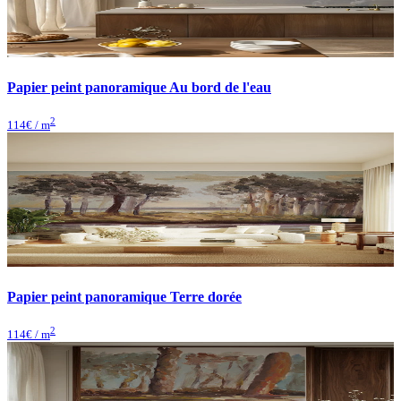
Papier peint panoramique Au bord de l'eau
2
114
€ / m
Papier peint panoramique Terre dorée
2
114
€ / m