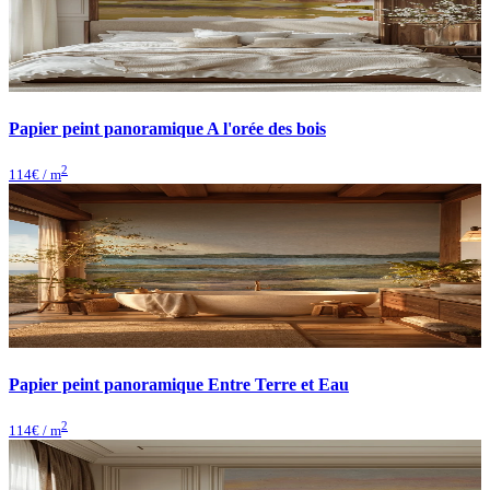
Papier peint panoramique A l'orée des bois
2
114
€ / m
Papier peint panoramique Entre Terre et Eau
2
114
€ / m