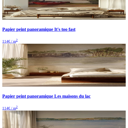
Papier peint panoramique It's too fast
2
114
€ / m
Papier peint panoramique Les maisons du lac
2
114
€ / m