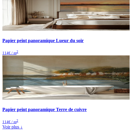
Papier peint panoramique Lueur du soir
2
114
€ / m
Papier peint panoramique Terre de cuivre
2
114
€ / m
Voir plus ↓