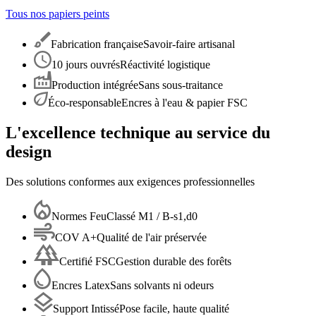
Tous nos papiers peints
Fabrication française
Savoir-faire artisanal
10 jours ouvrés
Réactivité logistique
Production intégrée
Sans sous-traitance
Éco-responsable
Encres à l'eau & papier FSC
L'excellence technique au service du
design
Des solutions conformes aux exigences professionnelles
Normes Feu
Classé M1 / B-s1,d0
COV A+
Qualité de l'air préservée
Certifié FSC
Gestion durable des forêts
Encres Latex
Sans solvants ni odeurs
Support Intissé
Pose facile, haute qualité