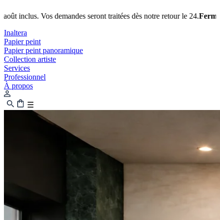
seront traitées dès notre retour le 24.
Fermeture estivale
: notre équip
Inaltera
Papier peint
Papier peint panoramique
Collection artiste
Services
Professionnel
À propos
☰