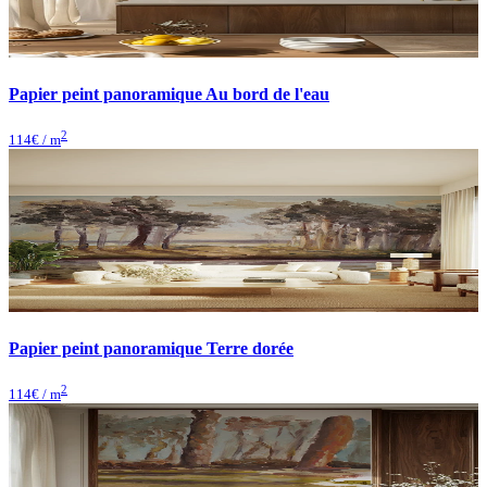
Papier peint panoramique Au bord de l'eau
2
114
€ / m
Papier peint panoramique Terre dorée
2
114
€ / m