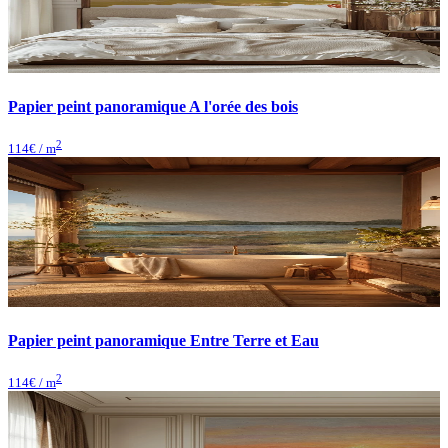
Papier peint panoramique A l'orée des bois
2
114
€ / m
Papier peint panoramique Entre Terre et Eau
2
114
€ / m