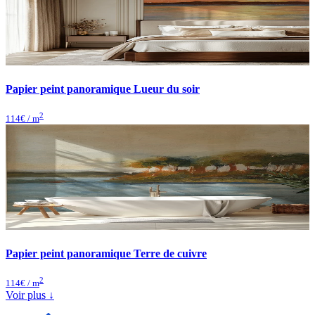
Papier peint panoramique Lueur du soir
2
114
€ / m
Papier peint panoramique Terre de cuivre
2
114
€ / m
Voir plus ↓