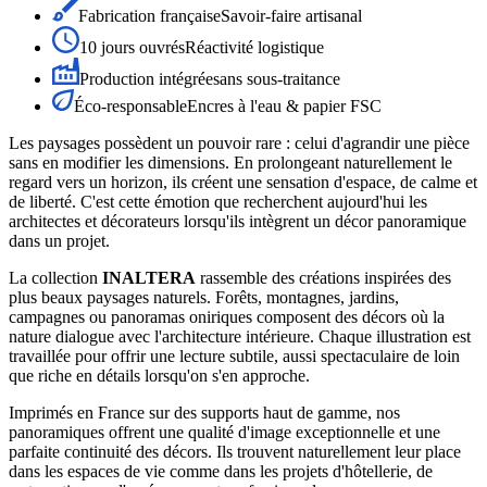
Fabrication française
Savoir-faire artisanal
10 jours ouvrés
Réactivité logistique
Production intégrée
sans sous-traitance
Éco-responsable
Encres à l'eau & papier FSC
Les paysages possèdent un pouvoir rare : celui d'agrandir une pièce
sans en modifier les dimensions. En prolongeant naturellement le
regard vers un horizon, ils créent une sensation d'espace, de calme et
de liberté. C'est cette émotion que recherchent aujourd'hui les
architectes et décorateurs lorsqu'ils intègrent un décor panoramique
dans un projet.
La collection
INALTERA
rassemble des créations inspirées des
plus beaux paysages naturels. Forêts, montagnes, jardins,
campagnes ou panoramas oniriques composent des décors où la
nature dialogue avec l'architecture intérieure. Chaque illustration est
travaillée pour offrir une lecture subtile, aussi spectaculaire de loin
que riche en détails lorsqu'on s'en approche.
Imprimés en France sur des supports haut de gamme, nos
panoramiques offrent une qualité d'image exceptionnelle et une
parfaite continuité des décors. Ils trouvent naturellement leur place
dans les espaces de vie comme dans les projets d'hôtellerie, de