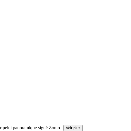
er peint panoramique signé Zonto
...
Voir plus