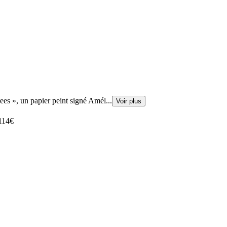
ees », un papier peint signé Amél
...
Voir plus
114
€