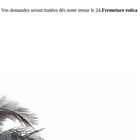
s seront traitées dès notre retour le 24.
Fermeture estivale
: notre équi