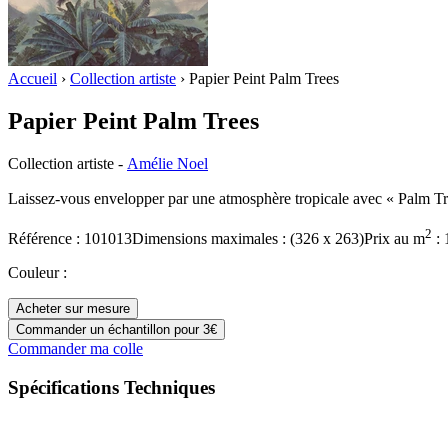
Accueil
›
Collection artiste
›
Papier Peint Palm Trees
Papier Peint Palm Trees
Collection artiste
-
Amélie Noel
Laissez-vous envelopper par une atmosphère tropicale avec « Palm Tr
2
Référence :
101013
Dimensions maximales :
(
326
x
263
)
Prix
au m
:
Couleur
:
Acheter sur mesure
Commander un échantillon pour 3€
Commander ma colle
Spécifications Techniques