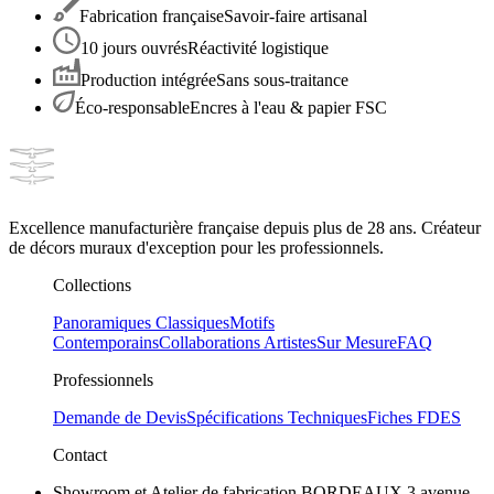
Fabrication française
Savoir-faire artisanal
10 jours ouvrés
Réactivité logistique
Production intégrée
Sans sous-traitance
Éco-responsable
Encres à l'eau & papier FSC
Excellence manufacturière française depuis plus de 28 ans. Créateur
de décors muraux d'exception pour les professionnels.
Collections
Panoramiques Classiques
Motifs
Contemporains
Collaborations Artistes
Sur Mesure
FAQ
Professionnels
Demande de Devis
Spécifications Techniques
Fiches FDES
Contact
Showroom et Atelier de fabrication BORDEAUX 3 avenue