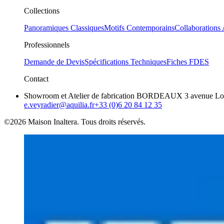
Collections
Panoramiques Classiques
Motifs Contemporains
Collaborations 
Professionnels
Demande de Devis
Spécifications Techniques
Fiches FDES
Contact
Showroom et Atelier de fabrication BORDEAUX 3 avenue Loui
e.veyradier@aquilia.fr
+33 (0)6 20 84 12 35
©2026 Maison Inaltera. Tous droits réservés.