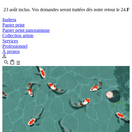
 inclus. Vos demandes seront traitées dès notre retour le 24.
Fermeture 
Inaltera
Papier peint
Papier peint panoramique
Collection artiste
Services
Professionnel
À propos
☰