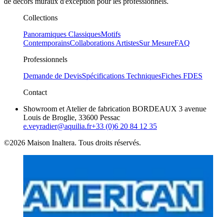
de décors muraux d'exception pour les professionnels.
Collections
Panoramiques Classiques
Motifs
Contemporains
Collaborations Artistes
Sur Mesure
FAQ
Professionnels
Demande de Devis
Spécifications Techniques
Fiches FDES
Contact
Showroom et Atelier de fabrication BORDEAUX 3 avenue
Louis de Broglie, 33600 Pessac
e.veyradier@aquilia.fr
+33 (0)6 20 84 12 35
©2026 Maison Inaltera. Tous droits réservés.