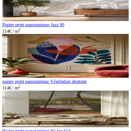
Papier peint panoramique Jazz 90
2
114
€ / m
papier peint panoramique Végétation abstraite
2
114
€ / m
Papier peint panoramique It's too fast