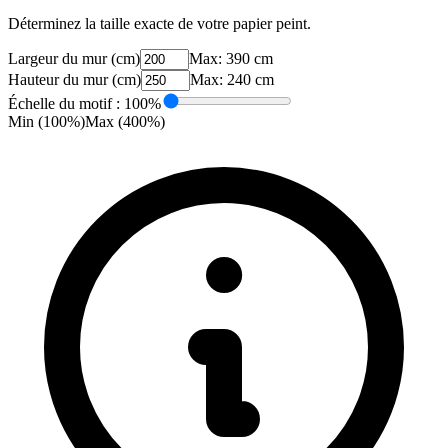
Déterminez la taille exacte de votre papier peint.
Largeur du mur (cm)
Max:
390
cm
Hauteur du mur (cm)
Max:
240
cm
Échelle du motif :
100
%
Min (100%)
Max (
400
%)