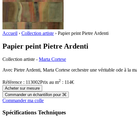
Accueil
›
Collection artiste
›
Papier peint Pietre Ardenti
Papier peint Pietre Ardenti
Collection artiste
-
Marta Cortese
Avec Pietre Ardenti, Marta Cortese orchestre une véritable ode à la ma
2
Référence :
113002
Prix
au m
:
114
€
Acheter sur mesure
Commander un échantillon pour 3€
Commander ma colle
Spécifications Techniques