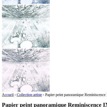
Accueil
›
Collection artiste
›
Papier peint panoramique Reminiscence
Papier peint panoramique Reminiscence I