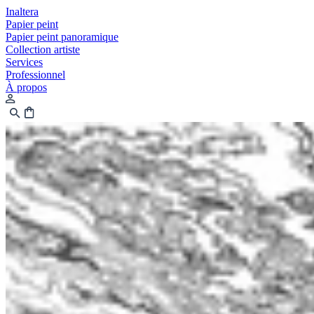
Inaltera
Papier peint
Papier peint panoramique
Collection artiste
Services
Professionnel
À propos