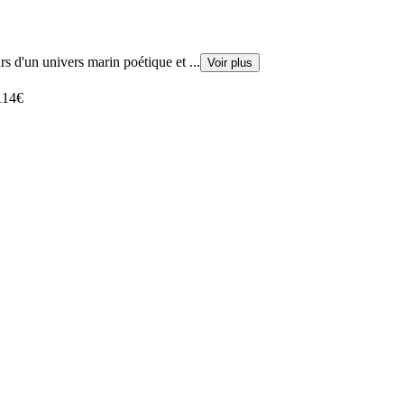
s d'un univers marin poétique et
...
Voir plus
114
€