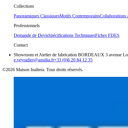
Collections
Panoramiques Classiques
Motifs Contemporains
Collaborations 
Professionnels
Demande de Devis
Spécifications Techniques
Fiches FDES
Contact
Showroom et Atelier de fabrication BORDEAUX 3 avenue Loui
e.veyradier@aquilia.fr
+33 (0)6 20 84 12 35
©2026 Maison Inaltera. Tous droits réservés.