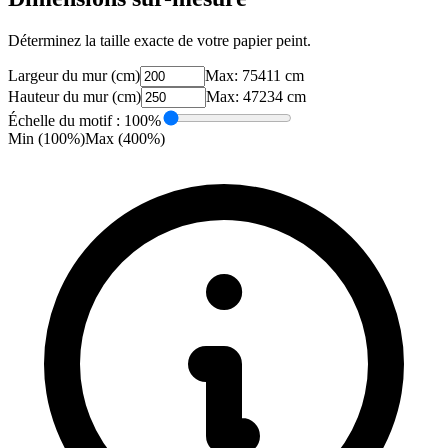
Déterminez la taille exacte de votre papier peint.
Largeur du mur (cm)
Max:
75411
cm
Hauteur du mur (cm)
Max:
47234
cm
Échelle du motif :
100
%
Min (100%)
Max (
400
%)