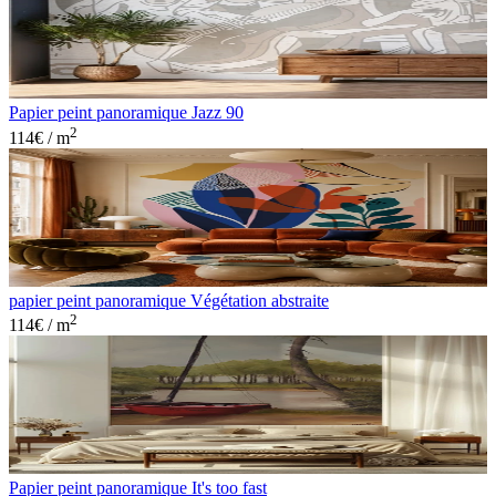
Papier peint panoramique Jazz 90
2
114
€ / m
papier peint panoramique Végétation abstraite
2
114
€ / m
Papier peint panoramique It's too fast