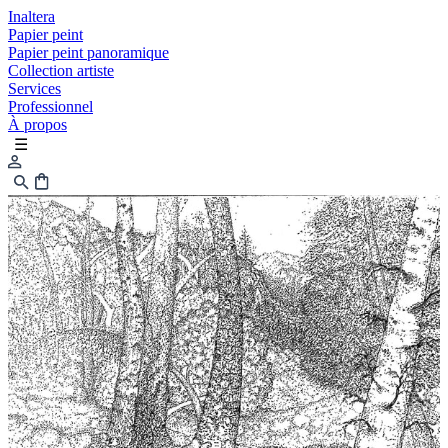
Inaltera
Papier peint
Papier peint panoramique
Collection artiste
Services
Professionnel
À propos
☰