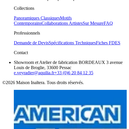
Collections
Panoramiques Classiques
Motifs
Contemporains
Collaborations Artistes
Sur Mesure
FAQ
Professionnels
Demande de Devis
Spécifications Techniques
Fiches FDES
Contact
Showroom et Atelier de fabrication BORDEAUX 3 avenue
Louis de Broglie, 33600 Pessac
e.veyradier@aquilia.fr
+33 (0)6 20 84 12 35
©2026 Maison Inaltera. Tous droits réservés.