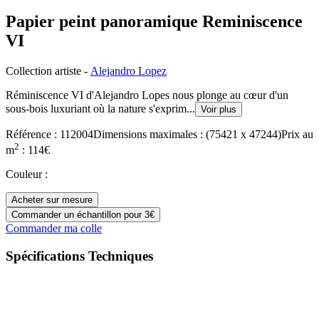
Papier peint panoramique Reminiscence
VI
Collection artiste
-
Alejandro Lopez
Réminiscence VI d'Alejandro Lopes nous plonge au cœur d'un
sous-bois luxuriant où la nature s'exprim
...
Voir plus
Référence :
112004
Dimensions maximales :
(
75421
x
47244
)
Prix
au
2
m
:
114
€
Couleur
:
Acheter sur mesure
Commander un échantillon pour 3€
Commander ma colle
Spécifications Techniques