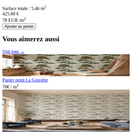
2
Surface totale :
5.46
m
425.88
€
2
78
EUR
/m
Ajouter au panier
Vous aimerez aussi
Voir tout →
Papier peint La Gravière
2
78
€ / m