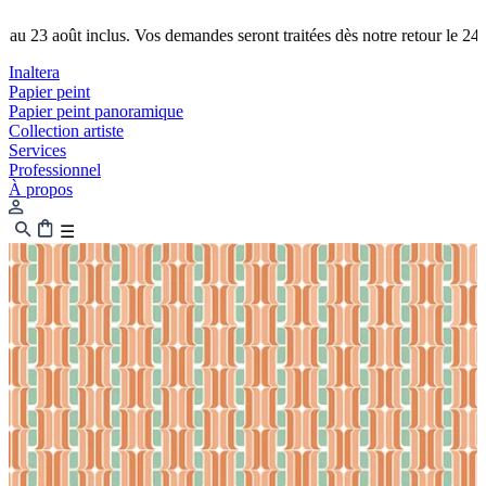
ût inclus. Vos demandes seront traitées dès notre retour le 24.
Fermetur
Inaltera
Papier peint
Papier peint panoramique
Collection artiste
Services
Professionnel
À propos
☰