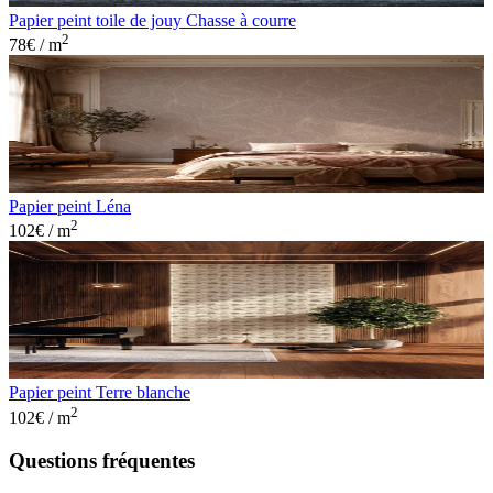
Papier peint toile de jouy Chasse à courre
2
78
€ / m
Papier peint Léna
2
102
€ / m
Papier peint Terre blanche
2
102
€ / m
Questions fréquentes