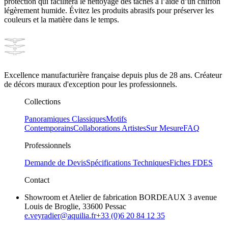
protection qui facilitera le nettoyage des tâches à l’aide d’un chiffon
légèrement humide. Évitez les produits abrasifs pour préserver les
couleurs et la matière dans le temps.
Excellence manufacturière française depuis plus de 28 ans. Créateur
de décors muraux d'exception pour les professionnels.
Collections
Panoramiques Classiques
Motifs
Contemporains
Collaborations Artistes
Sur Mesure
FAQ
Professionnels
Demande de Devis
Spécifications Techniques
Fiches FDES
Contact
Showroom et Atelier de fabrication BORDEAUX 3 avenue
Louis de Broglie, 33600 Pessac
e.veyradier@aquilia.fr
+33 (0)6 20 84 12 35