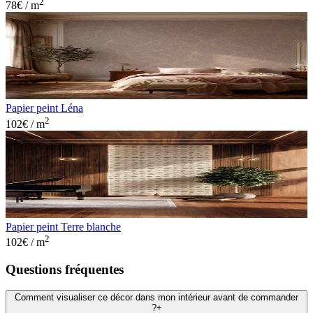
2
78
€ / m
Papier peint Léna
2
102
€ / m
Papier peint Terre blanche
2
102
€ / m
Questions fréquentes
Comment visualiser ce décor dans mon intérieur avant de commander
?
+