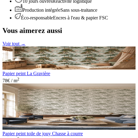
10 jours ouvrés
Réactivité logistique
Production intégrée
Sans sous-traitance
Éco-responsable
Encres à l'eau & papier FSC
Vous aimerez aussi
Voir tout →
Papier peint La Gravière
2
78
€ / m
Papier peint toile de jouy Chasse à courre