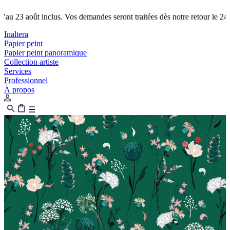
 août inclus. Vos demandes seront traitées dès notre retour le 24.
Fermet
Inaltera
Papier peint
Papier peint panoramique
Collection artiste
Services
Professionnel
À propos
☰